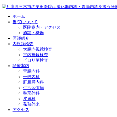
ホーム
当院について
医院案内・アクセス
施設・機器
医師紹介
内視鏡検査
大腸内視鏡検査
胃内視鏡検査
ピロリ菌検査
診療案内
胃腸内科
一般内科
肝胆膵内科
生活習慣病
整形外科
皮膚科
発熱外来
アクセス