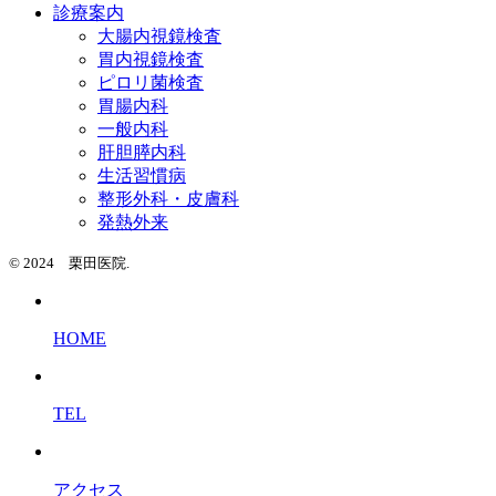
診療案内
大腸内視鏡検査
胃内視鏡検査
ピロリ菌検査
胃腸内科
一般内科
肝胆膵内科
生活習慣病
整形外科・皮膚科
発熱外来
© 2024 栗田医院.
HOME
TEL
アクセス