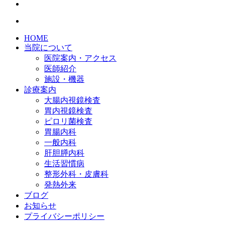
HOME
当院について
医院案内・アクセス
医師紹介
施設・機器
診療案内
大腸内視鏡検査
胃内視鏡検査
ピロリ菌検査
胃腸内科
一般内科
肝胆膵内科
生活習慣病
整形外科・皮膚科
発熱外来
ブログ
お知らせ
プライバシーポリシー