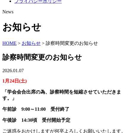
プライバシーポリシー
News
お知らせ
HOME
>
お知らせ
>
診察時間変更のお知らせ
診察時間変更のお知らせ
2026.01.07
1月24日(土)
「学会会合出席の為、診察時間を短縮させていただきま
す。」
午前診 9:00～11:00 受付終了
午後診 14:30頃 受付開始予定
ご迷惑をおかけしますが何卒よろしくお願いいたします。