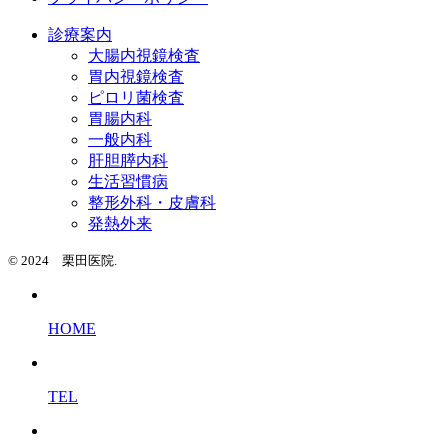
診療案内
大腸内視鏡検査
胃内視鏡検査
ピロリ菌検査
胃腸内科
一般内科
肝胆膵内科
生活習慣病
整形外科・皮膚科
発熱外来
© 2024 栗田医院.
HOME
TEL