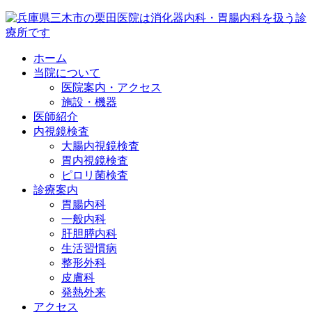
ホーム
当院について
医院案内・アクセス
施設・機器
医師紹介
内視鏡検査
大腸内視鏡検査
胃内視鏡検査
ピロリ菌検査
診療案内
胃腸内科
一般内科
肝胆膵内科
生活習慣病
整形外科
皮膚科
発熱外来
アクセス